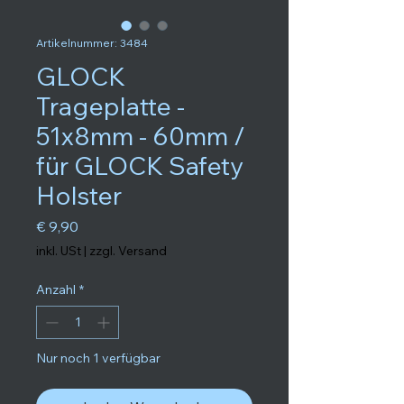
Artikelnummer: 3484
GLOCK
Trageplatte -
51x8mm - 60mm /
für GLOCK Safety
Holster
Preis
€ 9,90
inkl. USt
|
zzgl. Versand
Anzahl
*
Nur noch 1 verfügbar