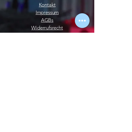
Kontakt
Impressum
AGBs
Widerrufsrecht
Datenschutzerklärung
Barrierefreiheitserklärung
Medizinprodukte
Konto
Konto
Warenkorb
Versand
Behörde
Teamrabatt
Socialmedia