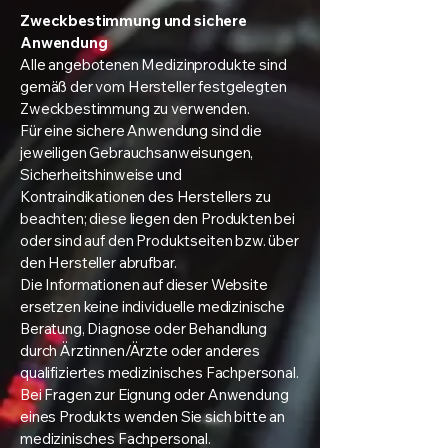
Zweckbestimmung und sichere
Anwendung
Alle angebotenen Medizinprodukte sind
gemäß der vom Hersteller festgelegten
Zweckbestimmung zu verwenden.
Für eine sichere Anwendung sind die
jeweiligen Gebrauchsanweisungen,
Sicherheitshinweise und
Kontraindikationen des Herstellers zu
beachten; diese liegen den Produkten bei
oder sind auf den Produktseiten bzw. über
den Hersteller abrufbar.
Die Informationen auf dieser Website
ersetzen keine individuelle medizinische
Beratung, Diagnose oder Behandlung
durch Ärztinnen/Ärzte oder anderes
qualifiziertes medizinisches Fachpersonal.
Bei Fragen zur Eignung oder Anwendung
eines Produkts wenden Sie sich bitte an
medizinisches Fachpersonal.