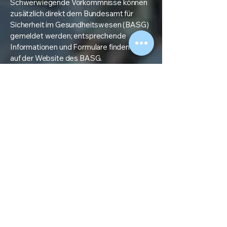
Schwerwiegende Vorkommnisse können
zusätzlich direkt dem Bundesamt für
Sicherheit im Gesundheitswesen (BASG)
gemeldet werden; entsprechende
Informationen und Formulare finden Sie
auf der Website des BASG.
info@lividot.com
„Stop the bruise before it starts.“
2025 LIVIDOT Gear e.U.
Rechtliches
Kontakt
Impressum