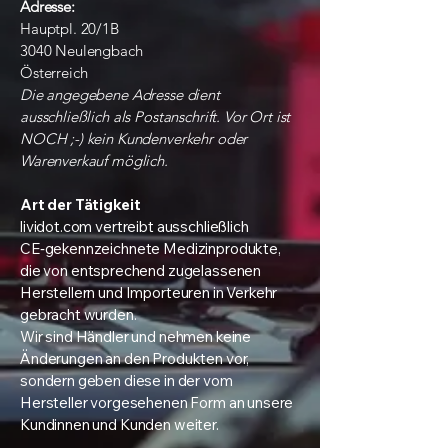
Adresse:
Hauptpl. 20/1B
3040 Neulengbach
Österreich
Die angegebene Adresse dient
ausschließlich als Postanschrift. Vor Ort ist
NOCH ;-) kein Kundenverkehr oder
Warenverkauf möglich.
Art der Tätigkeit
lividot.com vertreibt ausschließlich
CE‑gekennzeichnete Medizinprodukte,
die von entsprechend zugelassenen
Herstellern und Importeuren in Verkehr
gebracht wurden.
Wir sind Händler und nehmen keine
Änderungen an den Produkten vor,
sondern geben diese in der vom
Hersteller vorgesehenen Form an unsere
Kundinnen und Kunden weiter.