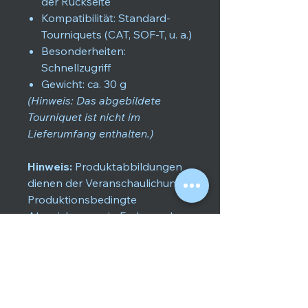
der Rückseite
Kompatibilität: Standard-
Tourniquets (CAT, SOF-T, u. a.)
Besonderheiten:
Schnellzugriff
Gewicht: ca. 30 g
(Hinweis: Das abgebildete
Tourniquet ist nicht im
Lieferumfang enthalten.)
Hinweis:
Produktabbildungen
dienen der Veranschaulichung.
Produktionsbedingte
Abweichungen in Farbe und
Materialstruktur sind möglich.