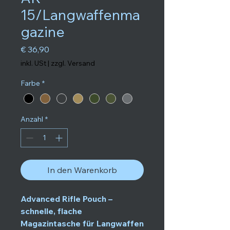
15/Langwaffenma
gazine
Preis
€ 36,90
inkl. USt
|
zzgl. Versand
Farbe
*
Anzahl
*
In den Warenkorb
Advanced Rifle Pouch –
schnelle, flache
Magazintasche für Langwaffen