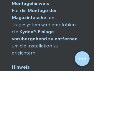
Montagehinweis
Für die
Montage der
Magazintasche
am
Tragesystem wird empfohlen,
die
Kydex®-Einlage
vorübergehend zu entfernen
,
um die Installation zu
erleichtern.
Hinweis
Alle Produktbilder dienen
ausschließlich der
Veranschaulichung. Das
endgültige Erscheinungsbild
des Artikels kann je nach
Produktionscharge und
Verfügbarkeit der Materialien
leicht variieren.