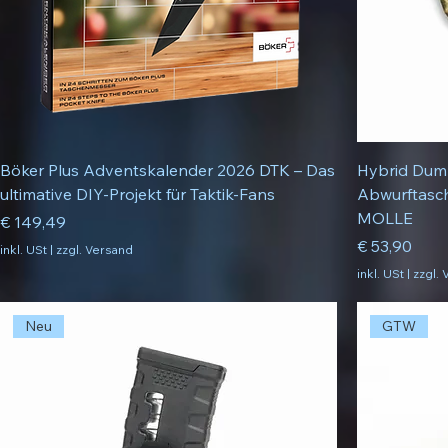
Böker Plus Adventskalender 2026 DTK – Das
Hybrid Dump
ultimative DIY-Projekt für Taktik-Fans
Abwurftasch
MOLLE
Preis
€ 149,49
Preis
€ 53,90
inkl. USt
|
zzgl. Versand
inkl. USt
|
zzgl.
Neu
GTW