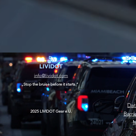
Re
info@lividot.com
„Stop the bruise before it starts.“
Dat
2025 LIVIDOT Gear e.U.
Barri
M