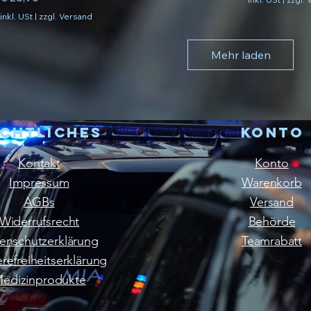
inkl. USt
|
zzgl. Versand
Mehr laden
chtliches
Konto
Kontakt
Konto
Impressum
Warenkorb
AGBs
Versand
Widerrufsrecht
Behörde
enschutzerklärung
Teamrabatt
erefreiheitserklärung
edizinprodukte