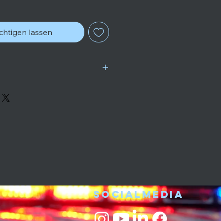
chtigen lassen
che Spezifikationen und
otokolle werden erst nach
tätsprüfung im geschützten
Socialmedia