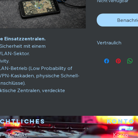
Nicht verfügbar
Benachri
le Einsatzzentralen.
Vertraulich
icherheit mit einem
-WLAN-Sektor.
Detaillierte technis
vity.
kryptographische Pr
erfolgreicher Identi
LAN-Betrieb (Low Probability of
Bereich offengelegt.
e VPN-Kaskaden, physische Schnell-
nschlüsse).
tische Zentralen, verdeckte
chtliches
Konto
Kontakt
Konto