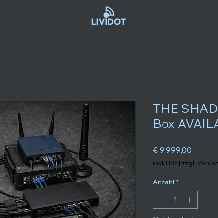
THE SHAD
Box AVAI
Preis
€ 9.999,00
inkl. USt
|
zzgl. Versa
Anzahl
*