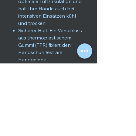
optimale Luftzirkulation und
hält Ihre Hände auch bei
intensiven Einsätzen kühl
und trocken.
Sicherer Halt: Ein Verschluss
aus thermoplastischem
Gummi (TPR) fixiert den
Handschuh fest am
Handgelenk.
info@lividot.com
„Stop the bruise before it starts.“
2025 LIVIDOT Gear e.U.