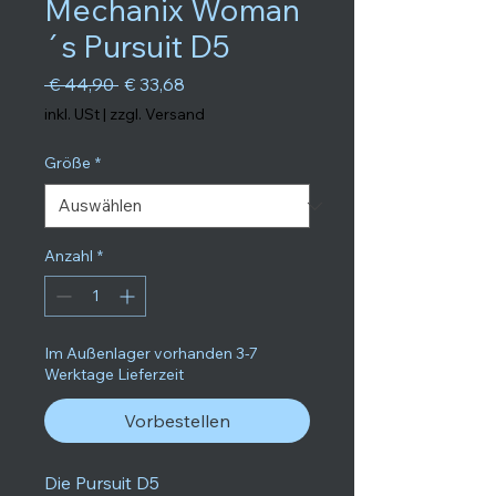
Mechanix Woman
´s Pursuit D5
Standardpreis
Sale-Preis
 € 44,90 
€ 33,68
inkl. USt
|
zzgl. Versand
Größe
*
Anzahl
*
Im Außenlager vorhanden 3-7
Werktage Lieferzeit
Vorbestellen
Die Pursuit D5