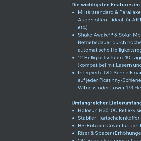
Die wichtigsten Features im 
Militärstandard & Parallaxe
Augen offen – ideal für AR1
etc.).
Shake Awake™ & Solar-Mod
Betriebsdauer durch hoche
automatische Helligkeitsre
12 Helligkeitsstufen: 10 Ta
(kompatibel mit Lasern un
Integrierte QD-Schnells
auf jeder Picatinny-Schiene
Witness oder Lower 1/3 He
Umfangreicher Lieferumfang
Holosun HS510C Reflexvisi
Stabiler Hartschalenkoffer 
HS-Rubber-Cover für den 
Riser & Spacer (Erhöhunge
QD-Schnellspannmontage (