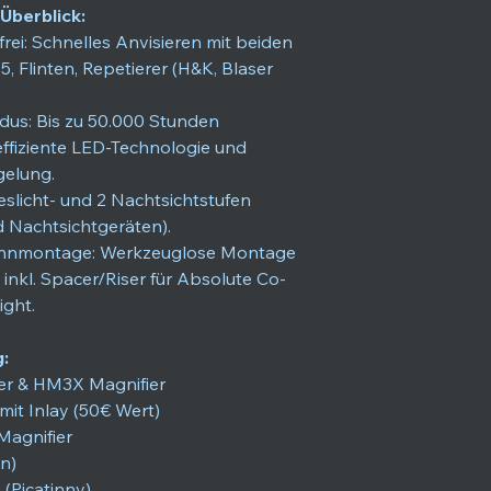
Überblick:
frei: Schnelles Anvisieren mit beiden
5, Flinten, Repetierer (H&K, Blaser
us: Bis zu 50.000 Stunden
ffiziente LED-Technologie und
gelung.
geslicht- und 2 Nachtsichtstufen
d Nachtsichtgeräten).
pannmontage: Werkzeuglose Montage
 inkl. Spacer/Riser für Absolute Co-
ight.
:
er & HM3X Magnifier
mit Inlay (50€ Wert)
Magnifier
n)
Picatinny)