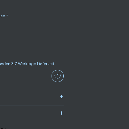
nen
*
nden 3-7 Werktage Lieferzeit
Spezifikation
Open Reflex (23x30