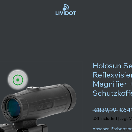
Holosun S
Reflexvisi
Magnifier 
Schutzkoff
Regul
 €839,99 
€64
USt Included
|
zzgl. 
Absehen-Farboptio