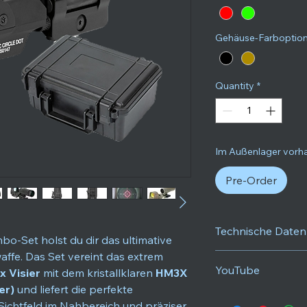
Gehäuse-Farboptio
Quantity
*
Im Außenlager vorha
Pre-Order
Technische Daten
o-Set holst du dir das ultimative
ffe. Das Set vereint das extrem
Merkmal
YouTube
 Visier
mit dem kristallklaren
HM3X
er)
und liefert die perfekte
Visier-Typ
ichtfeld im Nahbereich und präziser