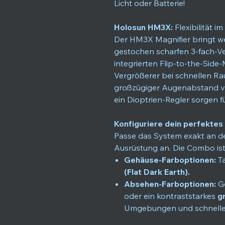
Licht oder Batterie!
Holosun HM3X:
Flexibilität 
Der HM3X Magnifier bringt wei
gestochen scharfen 3-fach-V
integrierten Flip-to-the-Sid
Vergrößerer bei schnellen Ra
großzügiger Augenabstand vo
ein Dioptrien-Regler sorgen fü
Konfiguriere dein perfektes
Passe das System exakt an de
Ausrüstung an. Die Combo ist
Gehäuse-Farboptionen:
Ta
(Flat Dark Earth).
Absehen-Farboptionen:
Ge
oder ein kontraststarkes
g
Umgebungen und schnelle 