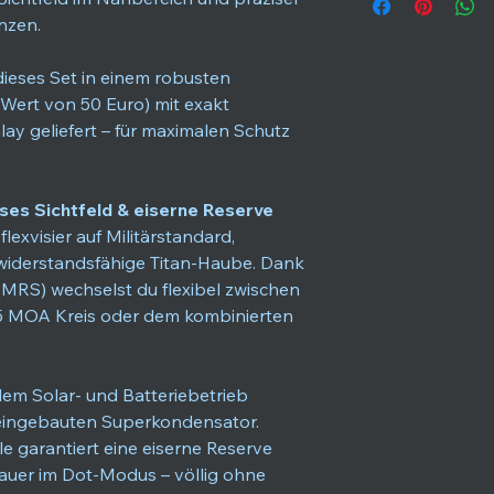
Holosun Dot Sig
nzen.
SET
Vergrößerung
 dieses Set in einem robusten
 Wert von 50 Euro) mit exakt
Absehen
y geliefert – für maximalen Schutz
Gehäusefarbe
es Sichtfeld & eiserne Reserve
Absehenfarbe
lexvisier auf Militärstandard,
widerstandsfähige Titan-Haube. Dank
Material
MRS) wechselst du flexibel zwischen
5 MOA Kreis oder dem kombinierten
Schutzklasse
m Solar- und Batteriebetrieb
 eingebauten Superkondensator.
le garantiert eine eiserne Reserve
Vibrationsfestigk
auer im Dot-Modus – völlig ohne