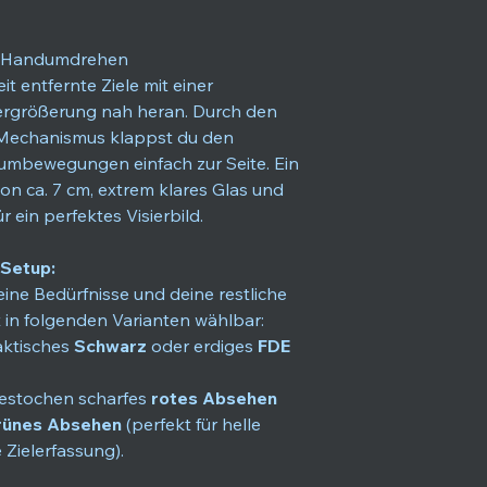
Gesamtgewicht
im Handumdrehen
t entfernte Ziele mit einer
ergrößerung nah heran. Durch den
e-Mechanismus klappst du den
umbewegungen einfach zur Seite. Ein
n ca. 7 cm, extrem klares Glas und
r ein perfektes Visierbild.
 Setup:
ine Bedürfnisse und deine restliche
 in folgenden Varianten wählbar:
ktisches
Schwarz
oder erdiges
FDE
stochen scharfes
rotes Absehen
rünes Absehen
(perfekt für helle
Zielerfassung).