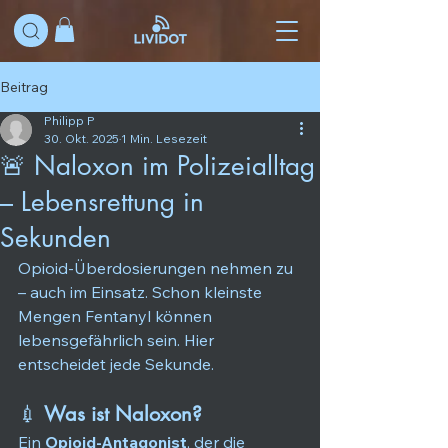
Beitrag
Philipp P
30. Okt. 2025
1 Min. Lesezeit
🚨 Naloxon im Polizeialltag
– Lebensrettung in
Sekunden
Opioid-Überdosierungen nehmen zu 
– auch im Einsatz. Schon kleinste 
Mengen Fentanyl können 
lebensgefährlich sein. Hier 
entscheidet jede Sekunde.
💉 
Was ist Naloxon?
Ein 
Opioid-Antagonist
, der die 