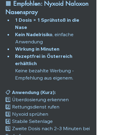
🟧 
Empfohlen: Nyxoid Naloxon 
Nasenspray
1 Dosis = 1 Sprühstoß in die 
Nase
Kein Nadelrisiko
, einfache 
Anwendung
Wirkung in Minuten
Rezeptfrei in Österreich 
erhältlich
Keine bezahlte Werbung - 
Empfehlung aus eigenem.
📋 
Anwendung (Kurz):
1️⃣ Überdosierung erkennen
2️⃣ Rettungsdienst rufen
3️⃣ Nyxoid sprühen
4️⃣ Stabile Seitenlage
5️⃣ Zweite Dosis nach 2–3 Minuten bei 