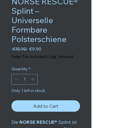
NORSE RESCUE®
Splint –
Universelle
Formbare
Polsterschiene
Regular Price
Sale Price
 €15.90 
€9.90
Sales Tax Included
|
zzgl. Versand
Quantity
*
Only 1 left in stock
Add to Cart
Die
NORSE RESCUE®
Splint ist