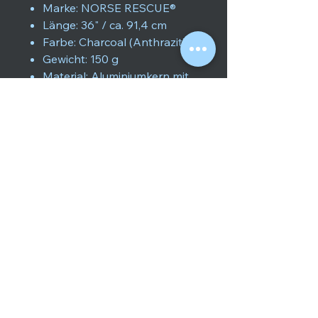
Marke: NORSE RESCUE®
Länge: 36" / ca. 91,4 cm
Farbe: Charcoal (Anthrazit)
Gewicht: 150 g
Material: Aluminiumkern mit
Schaumstoffpolsterung
Eigenschaften: MRT-tauglich
(röntgendurchlässig),
wasserfest,
wiederverwendbar
Zertifikate: CE, MDR, FDA,
Klasse I Medizinprodukt
NSN: 6515-22-640-9502
Zolltarifnummer: 90211090
Haltbarkeit: 5 Jahre ab
Produktionsdatum
Lieferumfang
1x NORSE RESCUE® Splint