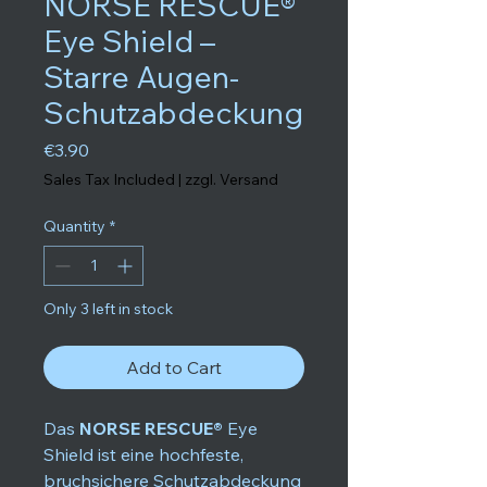
NORSE RESCUE®
Eye Shield –
Starre Augen-
Schutzabdeckung
Price
€3.90
Sales Tax Included
|
zzgl. Versand
Quantity
*
Only 3 left in stock
Add to Cart
Das
NORSE RESCUE®
Eye
Shield ist eine hochfeste,
bruchsichere Schutzabdeckung