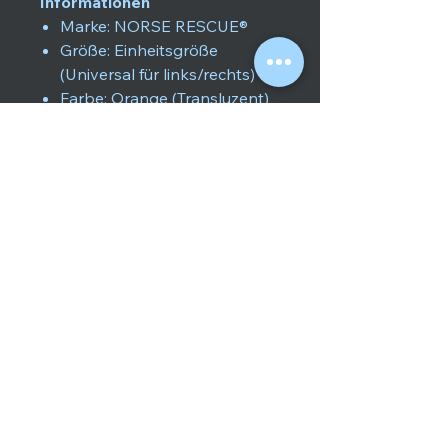
Informationen
Marke: NORSE RESCUE®
Größe: Einheitsgröße
(Universal für links/rechts)
Farbe: Orange (Transluzent)
Material: Hochfester
Polycarbonat-Kunststoff
Gewicht: Ultraleicht (ca. 7 g)
Abmessungen: ca. 8 x 6 x 1
cm
Zertifikate: CE, MDR, FDA,
Klasse I Medizinprodukt
NSN: 6515-22-638-2628
Zolltarifnummer: 90185010
Haltbarkeit: 5 Jahre ab
Produktionsdatum
Lieferumfang
1x NORSE RESCUE® Eye