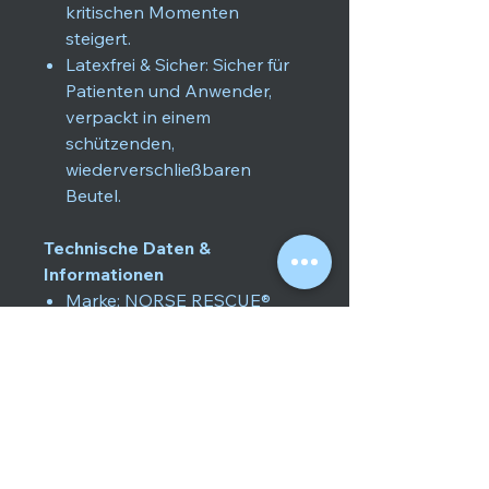
kritischen Momenten
steigert.
Latexfrei & Sicher: Sicher für
Patienten und Anwender,
verpackt in einem
schützenden,
wiederverschließbaren
Beutel.
Technische Daten &
Informationen
Marke: NORSE RESCUE®
Größe pro Streifen: 5 cm x 38
cm (6 Streifen enthalten)
Farbe: Grey (Grau)
Gewicht: 43 g (Netto) / 48 g
(Brutto)
Zertifikate: CE, MDR
Klassifizierung: Class I