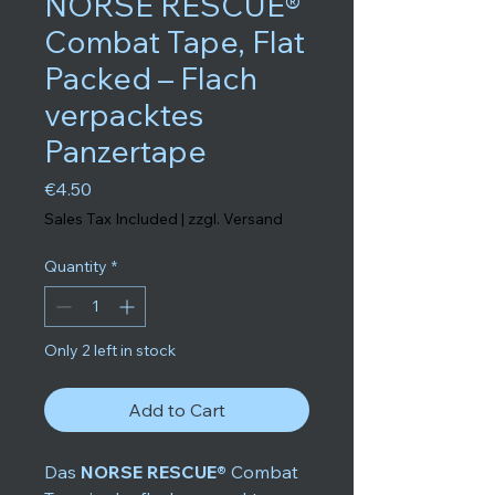
NORSE RESCUE®
Combat Tape, Flat
Packed – Flach
verpacktes
Panzertape
Price
€4.50
Sales Tax Included
|
zzgl. Versand
Quantity
*
Only 2 left in stock
Add to Cart
Das
NORSE RESCUE®
Combat