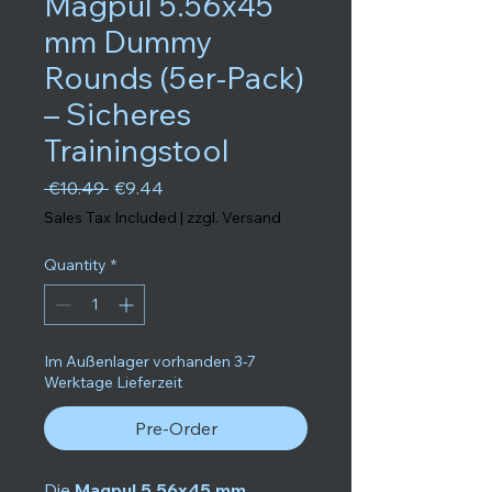
Magpul 5.56x45
mm Dummy
Rounds (5er-Pack)
– Sicheres
Trainingstool
Regular Price
Sale Price
 €10.49 
€9.44
Sales Tax Included
|
zzgl. Versand
Quantity
*
Im Außenlager vorhanden 3-7
Werktage Lieferzeit
Pre-Order
Die
Magpul 5.56x45 mm