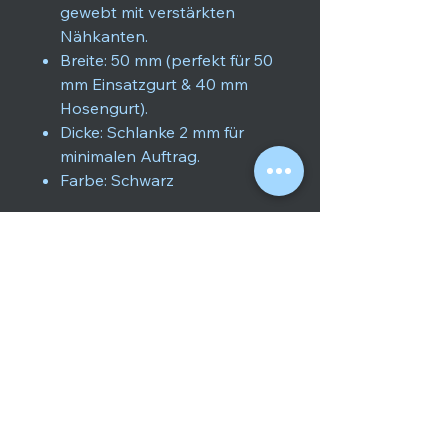
gewebt mit verstärkten
Nähkanten.
Breite: 50 mm (perfekt für 50
mm Einsatzgurt & 40 mm
Hosengurt).
Dicke: Schlanke 2 mm für
minimalen Auftrag.
Farbe: Schwarz
Versand-Info:
Der Versand
erfolgt direkt vom Hersteller.
info@lividot.com