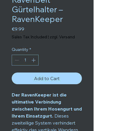
Gürtelhalter –
RavenKeeper
Price
€9.99
Sales Tax Included
|
zzgl. Versand
Quantity
*
Add to Cart
Der RavenKeeper ist die
ultimative Verbindung
zwischen Ihrem Hosengurt und
Ihrem Einsatzgurt.
Dieses
zweiteilige System verhindert
effektiv das vertikale Wandern