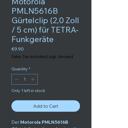
Motorola
PMLN5616B
Gürtelclip (2,0 Zoll
/ 5 cm) für TETRA-
Funkgeräte
Price
€9.90
Sales Tax Included
|
zzgl. Versand
Quantity
*
Only 1 left in stock
Add to Cart
Der
Motorola PMLN5616B