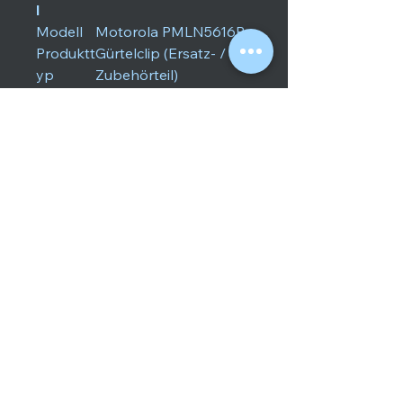
l
Modell
Motorola PMLN5616B
Produktt
Gürtelclip (Ersatz- /
yp
Zubehörteil)
Gürtelbr
50 mm (2,0 Zoll)
eite /
Maße
Technol
TETRA (BOS-Funk
ogiestan
kompatibel)
dard
Material
Hochfestes,
schlagzähes Custom-
Polymer / Metallfeder
Farbe
Schwarz
Qualität
100% Original
Motorola Zubehör
Technische Daten