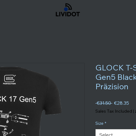
GLOCK T-S
Gen5 Black
Präzision
Regular Pr
Sal
 €31.50 
€28.35
Sales Tax Included
|
Size
*
Select