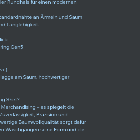
aler Rundhals für einen modernen
lstandardnähte an Ärmeln und Saum
nd Langlebigkeit.
ick:
ering Gen5
ve)
Flagge am Saum, hochwertiger
g Shirt?
r Merchandising – es spiegelt die
Zuverlässigkeit, Präzision und
wertige Baumwollqualität sorgt dafür,
elen Waschgängen seine Form und die